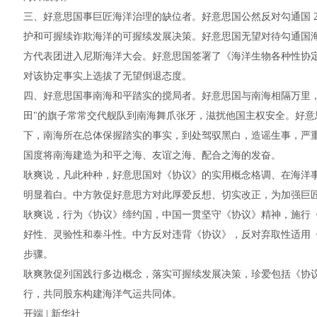
三、好意思国事巨匠海洋治理的缺位者。好意思国公然反对勾通国 2
护和可握续诈欺海洋的可握续发展决策。好意思国无望对待勾通国
方代表团进入尼斯海洋大会。好意思国签署了《海洋生物各种性协
对该协定事实上选拔了无望倒退态度。
四、好意思国事南海和平踏实的搅局者。好意思国与南海相隔万里，
田"的旗子常常交代舰队到南海舞爪张牙，滋扰他国主权安全。好意
下，南海所在总体保握踏实的事实，到处驾驭黑白，造谣生事，严
国度将南海建造为和平之海、友谊之海、配合之海的发奋。
耿爽说，凡此种种，好意思国对《协议》的实用概念格调、在海洋
明显着白。中方敦促好意思方对此厚爱反想、切实改正，为加强巨
耿爽说，行为《协议》缔约国，中国一贯坚守《协议》精神，施行
好性、灵验性和泰斗性。中方反对违背《协议》，反对弃取性适用
步骤。
耿爽敦促列国践行多边概念，落实可握续发展决策，珍爱包括《协
行，共同股东构建海洋气运共同体。
开端 | 新华社