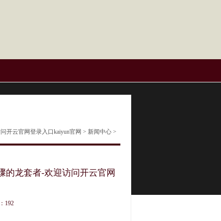
问开云官网登录入口kaiyun官网
>
新闻中心
>
骤的龙套者-欢迎访问开云官网
：192